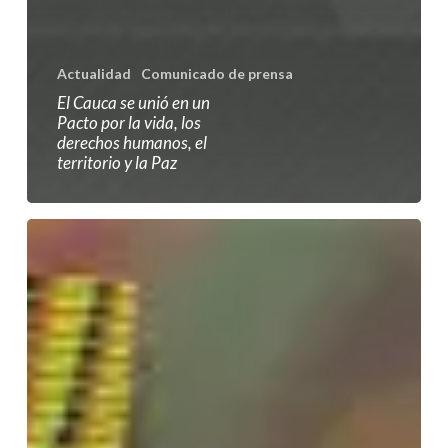
Actualidad
Comunicado de prensa
El Cauca se unió en un
Pacto por la vida, los
derechos humanos, el
territorio y la Paz
Felicitaciones
a
Leyner
Palacios
Asprilla
por
su
premio
al