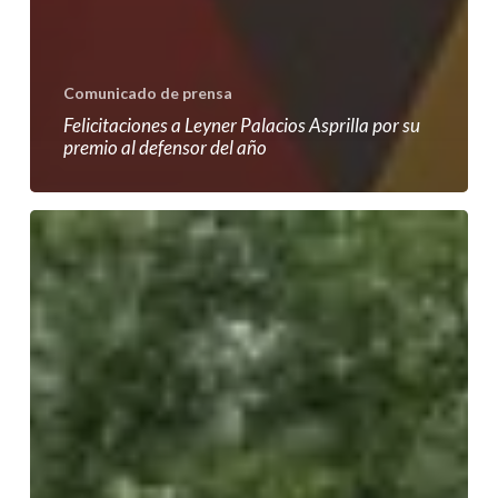
Comunicado de prensa
Felicitaciones a Leyner Palacios Asprilla por su
premio al defensor del año
Por
el
derecho
a
la
búsqueda
urgen
acciones
estatales
de