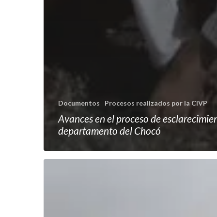
Documentos
Procesos realizados por la CIVP
Avances en el proceso de esclarecimien
departamento del Chocó
Avances
en
el
proceso
de