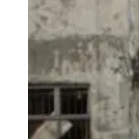
esclarecimiento
en
el
departamento
del
Chocó
Hit enter to search or ESC to close