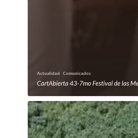
Actualidad
Comunicados
CartAbierta 43-7mo Festival de las M
Crisis
humanitaria
cuenca
del
rio