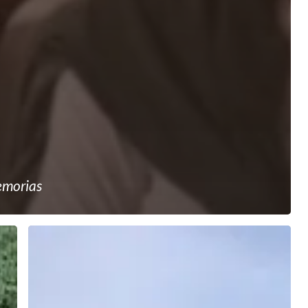
emorias
Solidaridad
con
Arauca