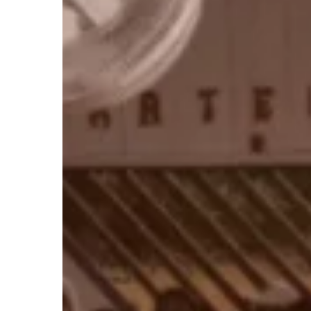
las
Memorias
Hit enter to search or ESC to close