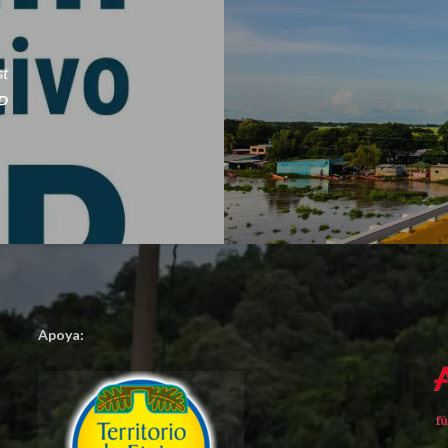
st
P
Apoya: