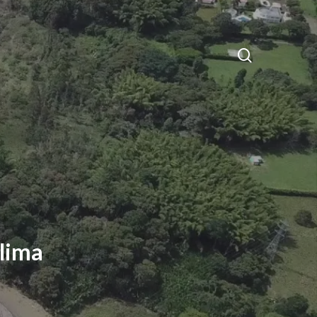
search
alima