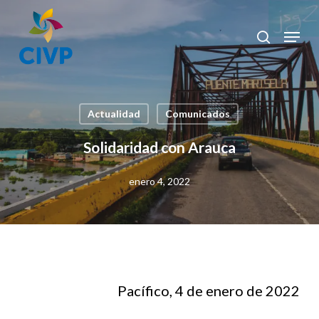
Skip
to
Menu
search
Clos
main
Men
content
Actualidad
Comunicados
Solidaridad con Arauca
enero 4, 2022
Pacífico, 4 de enero de 2022