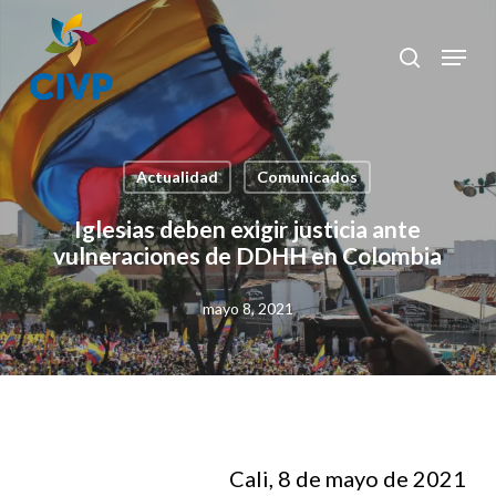
Skip
to
Menu
search
Clos
main
Men
content
Actualidad
Comunicados
Iglesias deben exigir justicia ante
vulneraciones de DDHH en Colombia
mayo 8, 2021
Cali, 8 de mayo de 2021