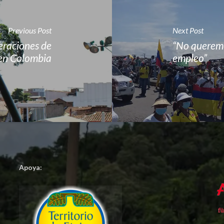
Previous Post
Next Post
neraciones de
“No queremo
n Colombia
empleo”
Apoya: