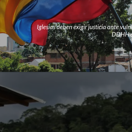
Iglesias deben exigir justicia ante vul
DDHH e