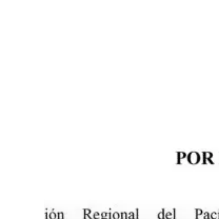
Hit enter to search or ESC to close