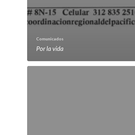
Comunicados
Por la vida
Navidad
en
paz
y
la
guerra
nunca
más