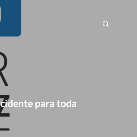
search
occidente para toda