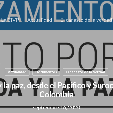
La CIVP
Actualidad
El canasto de la verdad
Actualidad
Documentos
El canasto de la Verdad
y la paz, desde el Pacífico y Sur
Colombia
septiembre 16, 2020