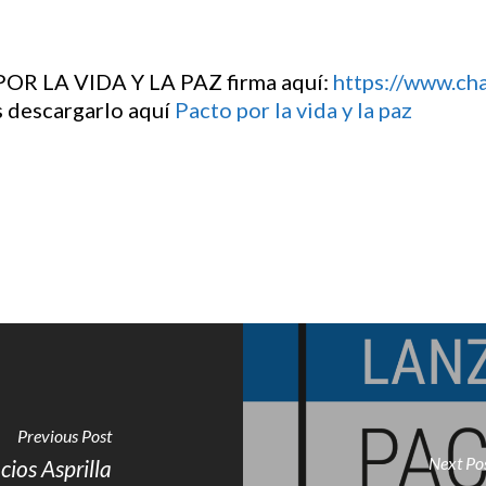
 POR LA VIDA Y LA PAZ firma aquí:
https://www.ch
 descargarlo aquí
Pacto por la vida y la paz
Previous Post
Next Po
cios Asprilla