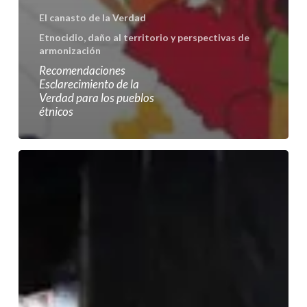
El canasto de la Verdad
Etnocidio, daño al territorio y perspectivas de
armonización
Recomendaciones
Esclarecimiento de la
Verdad para los pueblos
étnicos
Factores
del
daño
y
daños
al
territorio
Pacífico