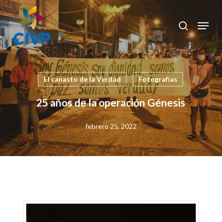
Skip
to
Menu
search
Clos
main
Men
content
El canasto de la Verdad
Fotografías
25 años de la operación Génesis
febrero 25, 2022