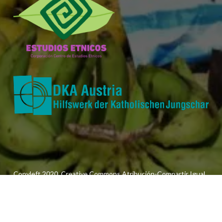
Copyleft 2020. Creative Commons Atribución-Compartir Igual
3.0
twitter
facebook
youtube
soundcloud