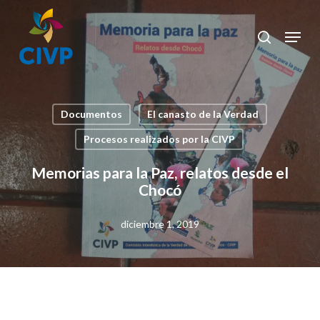
Skip
to
Menu
search
Clos
main
Men
content
Documentos
El canasto de la Verdad
Procesos realizados por la CIVP
Memorias para la Paz, relatos desde el
Chocó
diciembre 1, 2019