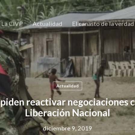
La CIVP
Actualidad
El canasto de la verdad
Actualidad
piden reactivar negociaciones c
Liberación Nacional
diciembre 9, 2019