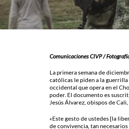
Comunicaciones CIVP / Fotografía
La primera semana de diciembre
Hit enter to search or ESC to close
católicas le piden a la guerril
occidental que opera en el Choc
poder. El documento es suscri
Jesús Álvarez, obispos de Cali
«Este gesto de ustedes [la lib
de convivencia, tan necesarios 