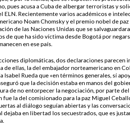
, pues acusa a Cuba de albergar terroristas y solic
l ELN. Recientemente varios académicos e intelect
eamericano Noam Chomsky y el premio nobel de paz
zación de las Naciones Unidas que se salvaguardara
s de que ha sido víctima desde Bogotá por negarse
anecen en ese país.
icciones diplomáticas, dos declaraciones parecen 
na de ellas, la del embajador norteamericano en Co
ía Isabel Rueda que «en términos generales, sí apo
 aseguró que la decisión estaba en manos del gobi
ura de no entorpecer la negociación, por parte de
 fue la del comisionado para la paz Miguel Ceball
rtas al diálogo seguían abiertas y las conversacio
l dejaba en libertad los secuestrados, que es just
a.