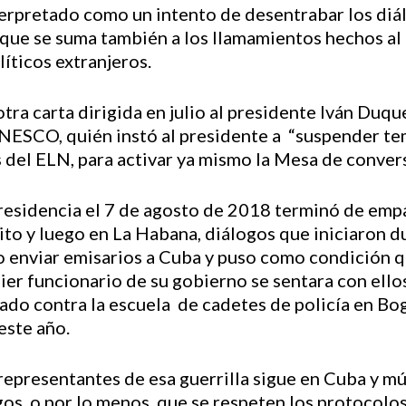
interpretado como un intento de desentrabar los di
N, que se suma también a los llamamientos hechos a
íticos extranjeros.
tra carta dirigida en julio al presidente Iván Duq
 UNESCO, quién instó al presidente a “suspender t
s del ELN, para activar ya mismo la Mesa de conver
presidencia el 7 de agosto de 2018 terminó de empa
to y luego en La Habana, diálogos que iniciaron d
enviar emisarios a Cuba y puso como condición que
er funcionario de su gobierno se sentara con ellos
do contra la escuela de cadetes de policía en Bo
este año.
representantes de esa guerrilla sigue en Cuba y m
os, o por lo menos, que se respeten los protocolos