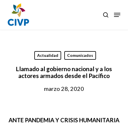
Skip
to
Menu
search
Clos
main
Men
content
Actualidad
Comunicados
Llamado al gobierno nacional y a los
actores armados desde el Pacífico
marzo 28, 2020
ANTE PANDEMIA Y CRISIS HUMANITARIA