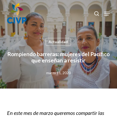
Skip
to
Menu
search
Clos
main
Men
content
Actualidad
Rompiendo barreras: mujeres del Pacífico
que enseñan a resistir
marzo 11, 2020
En este mes de marzo queremos compartir las