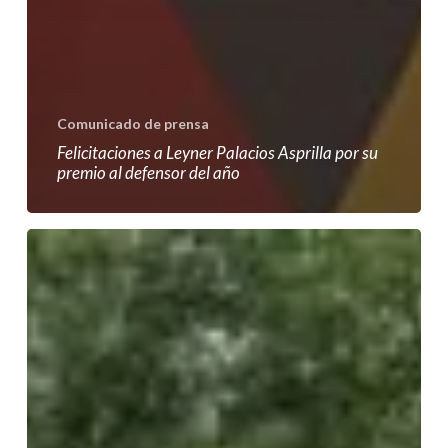
Comunicado de prensa
Felicitaciones a Leyner Palacios Asprilla por su
premio al defensor del año
Por
el
derecho
a
la
búsqueda
urgen
acciones