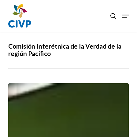
Skip
to
Menu
search
Clos
main
Men
content
Comisión Interétnica de la Verdad de la
región Pacífico
El
Pacto
por
la
vida
y
la