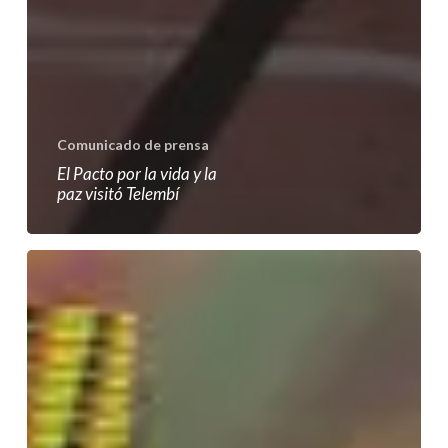
Comunicado de prensa
El Pacto por la vida y la
paz visitó Telembí
Felicitaciones
a
Leyner
Palacios
Asprilla
por
su
premio