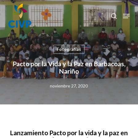
Skip
to
Menu
search
Clos
main
Men
content
Fotografías
Pacto por la Vida y la Paz en Barbacoas,
Nariño
noviembre 27, 2020
Lanzamiento Pacto por la vida y la paz en