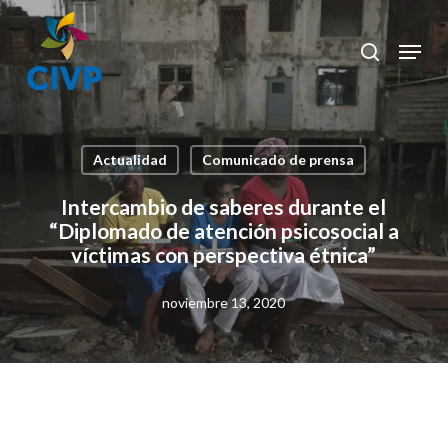
Skip
to
Menu
search
Clos
main
Men
content
Actualidad
Comunicado de prensa
Intercambio de saberes durante el
“Diplomado de atención psicosocial a
víctimas con perspectiva étnica”
noviembre 13, 2020