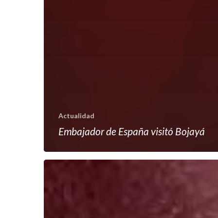
Actualidad
Embajador de España visitó Bojayá
Rechazamos
amenaza
de
muerte
a