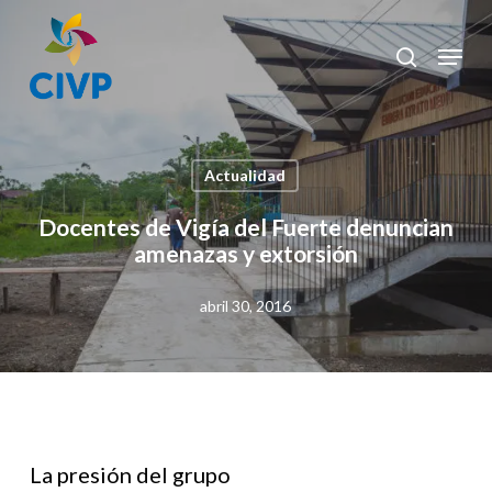
Skip
to
Menu
search
Clos
main
Men
content
Actualidad
Docentes de Vigía del Fuerte denuncian
amenazas y extorsión
abril 30, 2016
La presión del grupo