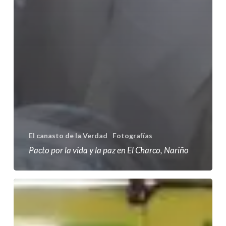
El canasto de la Verdad
Fotografías
Pacto por la vida y la paz en El Charco, Nariño
Pacto
por
la
Vida