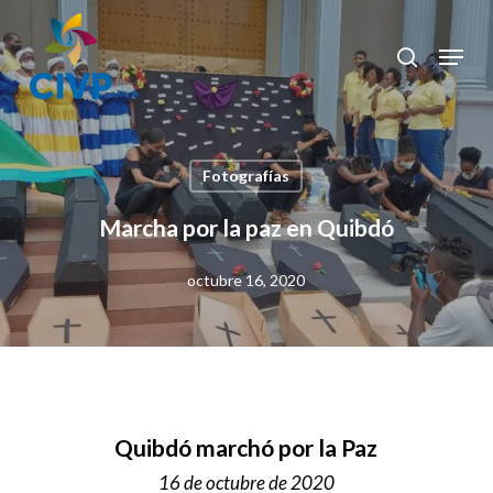
Skip
to
Menu
search
Clos
main
Men
content
Fotografías
Marcha por la paz en Quibdó
octubre 16, 2020
Quibdó marchó por la Paz
16 de octubre de 2020