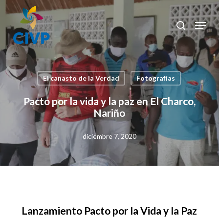
Skip
to
Menu
search
Clos
main
Men
content
El canasto de la Verdad
Fotografías
Pacto por la vida y la paz en El Charco,
Nariño
diciembre 7, 2020
Lanzamiento Pacto por la Vida y la Paz