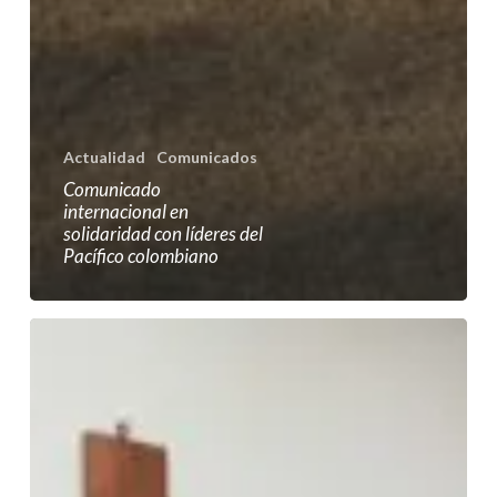
Actualidad
Comunicados
Comunicado
internacional en
solidaridad con líderes del
Pacífico colombiano
Los
obispos
del
Pacífico
y
del