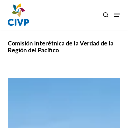
Skip
to
Menu
search
Clos
main
Men
content
Comisión Interétnica de la Verdad de la
Región del Pacífico
Comunicado
internacional
en
solidaridad
con
líderes
del