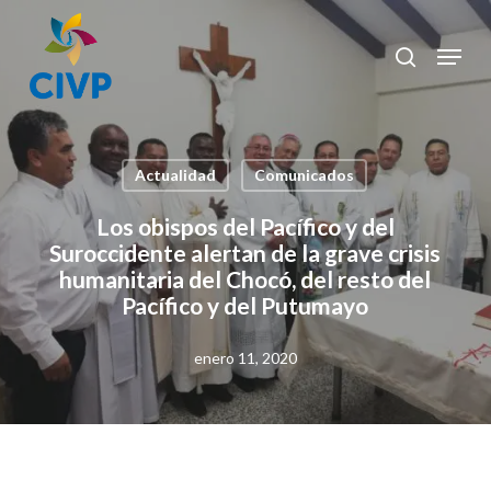
Skip
to
Menu
search
Clos
main
Men
content
Actualidad
Comunicados
Los obispos del Pacífico y del
Suroccidente alertan de la grave crisis
humanitaria del Chocó, del resto del
Pacífico y del Putumayo
enero 11, 2020