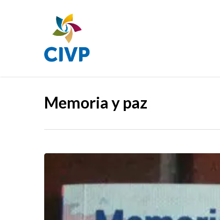
Skip
to
main
content
Memoria y paz
Memorias
para
la
Paz,
relatos