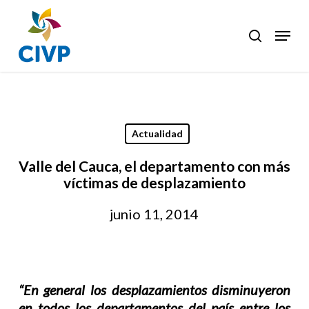
Skip
to
Menu
search
Clos
main
Men
content
Actualidad
Valle del Cauca, el departamento con más
víctimas de desplazamiento
junio 11, 2014
“En general los desplazamientos disminuyeron
en todos los departamentos del país entre los