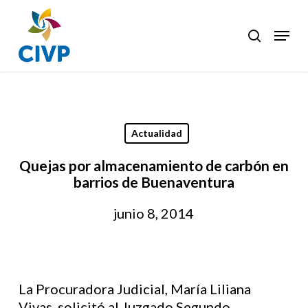
Skip
to
Menu
search
Clos
main
Men
content
Actualidad
Quejas por almacenamiento de carbón en
barrios de Buenaventura
junio 8, 2014
La Procuradora Judicial, María Liliana
Vivas, solicitó al Juzgado Segundo