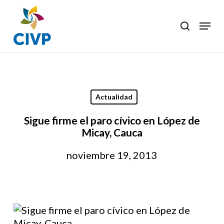
Skip
to
Menu
search
Clos
main
Men
content
Actualidad
Sigue firme el paro cívico en López de
Micay, Cauca
noviembre 19, 2013