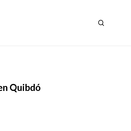
search
 en Quibdó