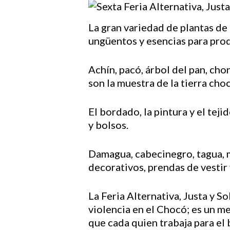
La gran variedad de plantas de
ungüentos y esencias para pro
Hit enter to search or ESC to close
Achín, pacó, árbol del pan, chon
son la muestra de la tierra cho
El bordado, la pintura y el teji
y bolsos.
Damagua, cabecinegro, tagua, 
decorativos, prendas de vestir 
La Feria Alternativa, Justa y S
violencia en el Chocó; es un me
que cada quien trabaja para el 