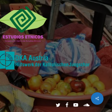
Share
twitter
facebook
youtube
soundcloud