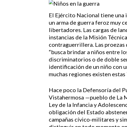
El Ejército Nacional tiene una 
un arma de guerra feroz muy cel
libertadores. Las cargas de lan
instancias de la Misión Técnic
contraguerrillera. Las proezas
Hit enter to search or ESC to close
“busca brindar a niños entre l
discriminatorios o de doble se
identificación de un niño con 
muchas regiones existen estas i
Hace poco la Defensoría del P
Vistahermosa —pueblo de La Ma
Ley de la Infancia y Adolescen
obligación del Estado absteners
campañas cívico-militares y si
distinguir en todo momento en