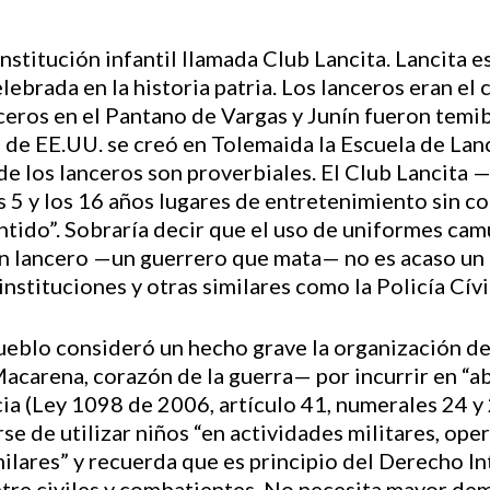
institución infantil llamada Club Lancita. Lancita e
ebrada en la historia patria. Los lanceros eran el c
ceros en el Pantano de Vargas y Junín fueron temibl
a de EE.UU. se creó en Tolemaida la Escuela de Lan
 de los lanceros son proverbiales. El Club Lancita 
os 5 y los 16 años lugares de entretenimiento sin c
ntido”. Sobraría decir que el uso de uniformes cam
un lancero —un guerrero que mata— no es acaso un 
nstituciones y otras similares como la Policía Cívi
ueblo consideró un hecho grave la organización de
carena, corazón de la guerra— por incurrir en “ab
cia (Ley 1098 de 2006, artículo 41, numerales 24 y 
e de utilizar niños “en actividades militares, ope
milares” y recuerda que es principio del Derecho 
tre civiles y combatientes. No necesita mayor dem