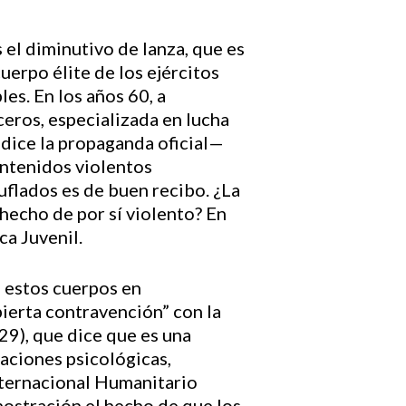
s el diminutivo de lanza, que es
uerpo élite de los ejércitos
es. En los años 60, a
ceros, especializada en lucha
—dice la propaganda oficial—
ontenidos violentos
uflados es de buen recibo. ¿La
hecho de por sí violento? En
ca Juvenil.
 estos cuerpos en
ierta contravención” con la
29), que dice que es una
raciones psicológicas,
Internacional Humanitario
ostración el hecho de que los