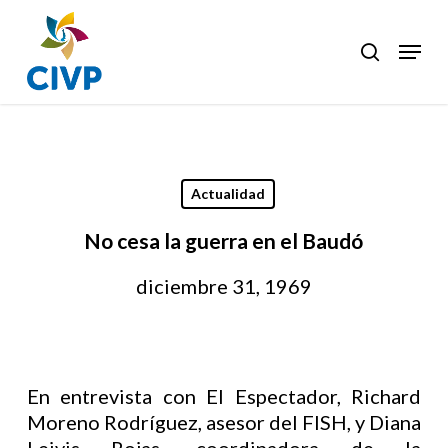
Skip
to
Menu
search
Clos
main
Men
content
Actualidad
No cesa la guerra en el Baudó
diciembre 31, 1969
En entrevista con El Espectador, Richard
Moreno Rodríguez, asesor del FISH, y Diana