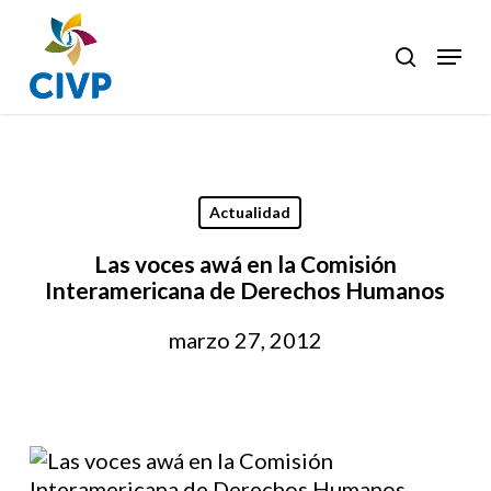
Skip
to
Menu
search
Clos
main
Men
content
Actualidad
Las voces awá en la Comisión
Interamericana de Derechos Humanos
marzo 27, 2012