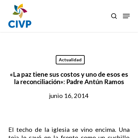
Skip
to
Menu
search
Clos
main
Men
content
Actualidad
«La paz tiene sus costos y uno de esos es
la reconciliación»: Padre Antún Ramos
junio 16, 2014
El techo de la iglesia se vino encima. Una
teja le cayó en la frente como un cuchillo