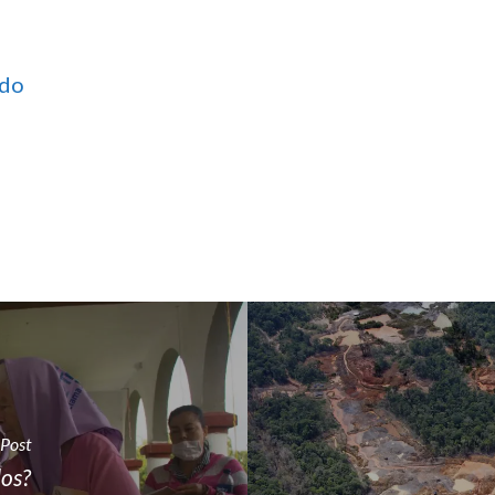
ado
 Post
dos?