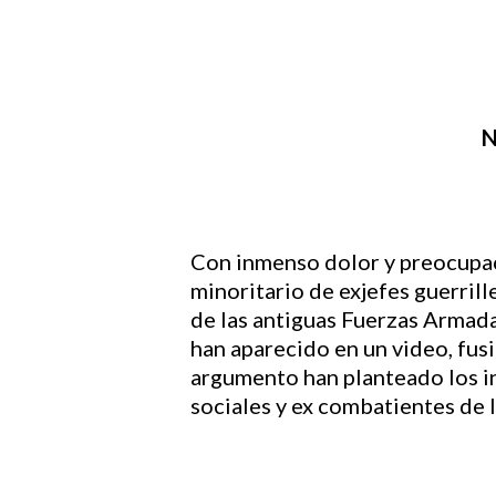
N
Hit enter to search or ESC to close
Con inmenso dolor y preocupaci
minoritario de exjefes guerril
de las antiguas Fuerzas Armad
han aparecido en un video, fus
argumento han planteado los in
sociales y ex combatientes de la