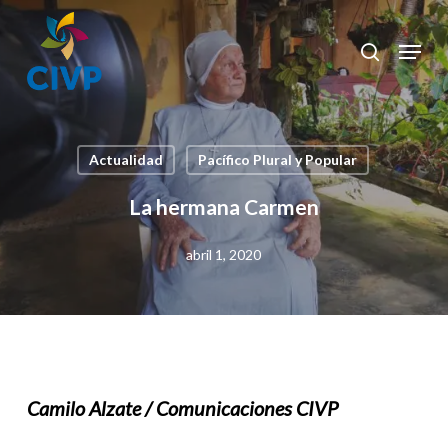
Skip
to
Menu
search
Clos
main
Men
content
Actualidad
Pacífico Plural y Popular
La hermana Carmen
abril 1, 2020
Camilo Alzate / Comunicaciones CIVP