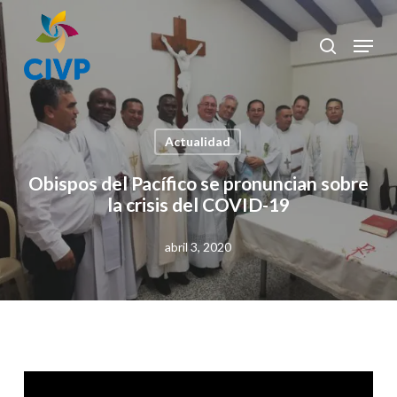
Skip
to
Menu
search
Clos
main
Men
content
Actualidad
Obispos del Pacífico se pronuncian sobre
la crisis del COVID-19
abril 3, 2020