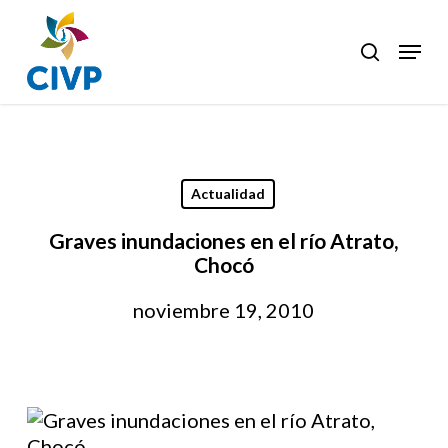
Skip
to
Menu
search
Clos
main
Men
content
Actualidad
Graves inundaciones en el río Atrato,
Chocó
noviembre 19, 2010