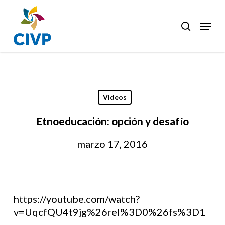
Skip
to
Menu
search
Clos
main
Men
content
Videos
Etnoeducación: opción y desafío
marzo 17, 2016
https://youtube.com/watch?
v=UqcfQU4t9jg%26rel%3D0%26fs%3D1