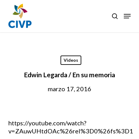
Skip
to
Menu
search
Clos
main
Men
content
Videos
Edwin Legarda / En su memoria
marzo 17, 2016
https://youtube.com/watch?
v=ZAuwUHtdOAc%26rel%3D0%26fs%3D1