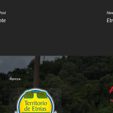
Post
Nex
nte
Et
Apoya: