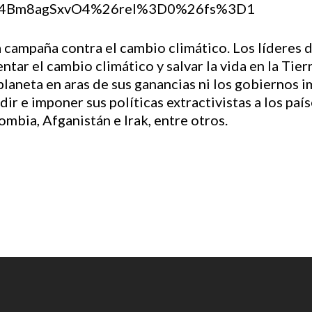
h?v=4Bm8agSxvO4%26rel%3D0%26fs%3D1
a campaña contra el cambio climático. Los líderes
ar el cambio climático y salvar la vida en la Tier
laneta en aras de sus ganancias ni los gobiernos im
ir e imponer sus políticas extractivistas a los pa
mbia, Afganistán e Irak, entre otros.