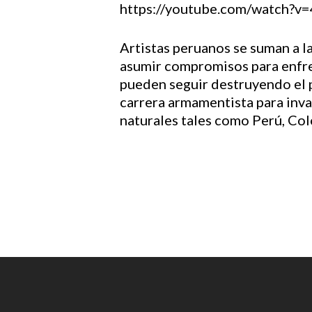
https://youtube.com/watc
Hit enter to search or ESC to close
Artistas peruanos se suman a l
asumir compromisos para enfrent
pueden seguir destruyendo el p
carrera armamentista para invad
naturales tales como Perú, Colo