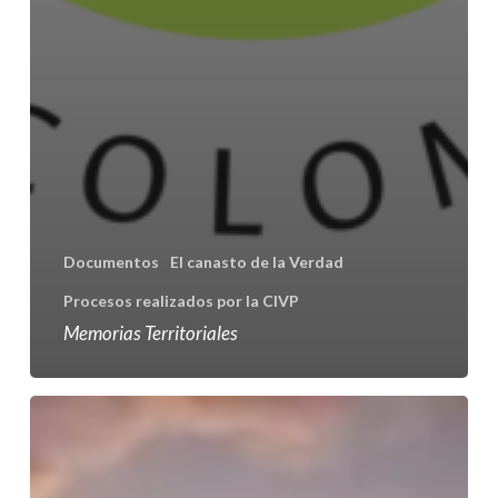
Documentos
El canasto de la Verdad
Procesos realizados por la CIVP
Memorias Territoriales
Subregiones
de
la
CIVP