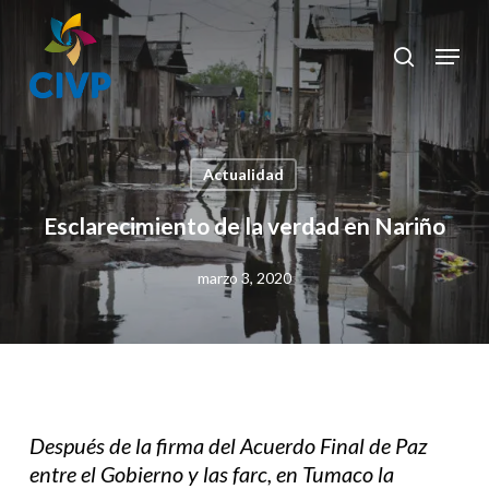
Skip
to
Menu
search
Clos
main
Men
content
Actualidad
Esclarecimiento de la verdad en Nariño
marzo 3, 2020
Después de la firma del Acuerdo Final de Paz
entre el Gobierno y las farc, en Tumaco la