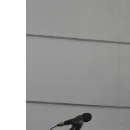
Hit enter to search or ESC to close