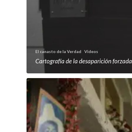
El canasto de la Verdad
Videos
Cartografía de la desaparición forzada
¿Dónde
están
los
desaparecidos?