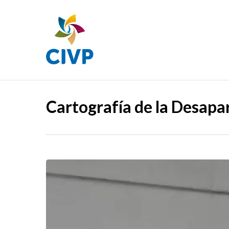
Skip
to
main
content
Cartografía de la Desapa