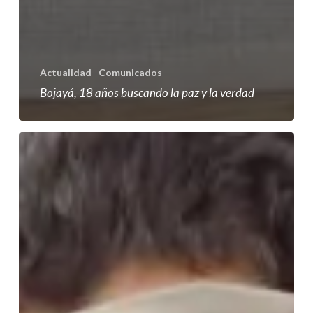
Actualidad
Comunicados
Bojayá, 18 años buscando la paz y la verdad
Embajador
de
España
visitó
Bojayá