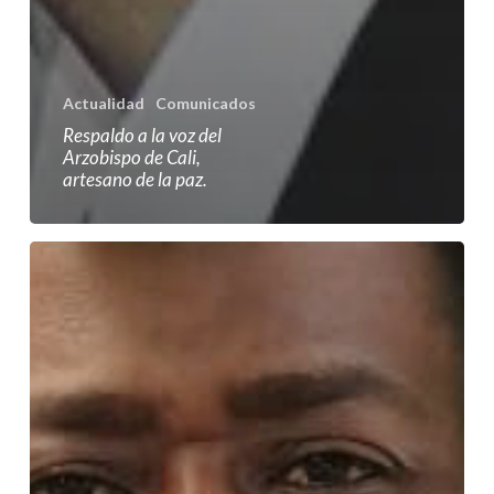
Actualidad
Comunicados
Respaldo a la voz del
Arzobispo de Cali,
artesano de la paz.
Colombia
necesita
un
ingeniero