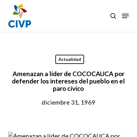
Skip
to
Menu
search
Clos
main
Men
content
Actualidad
Amenazan a líder de COCOCAUCA por
defender los intereses del pueblo en el
paro cívico
diciembre 31, 1969