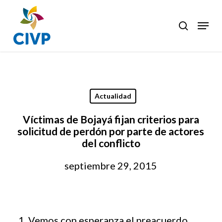
Skip
to
Menu
search
Clos
main
Men
content
Actualidad
Víctimas de Bojayá fijan criterios para
solicitud de perdón por parte de actores
del conflicto
septiembre 29, 2015
Vemos con esperanza el preacuerdo