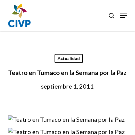
Skip
to
Menu
search
Clos
main
Men
content
Actualidad
Teatro en Tumaco en la Semana por la Paz
septiembre 1, 2011