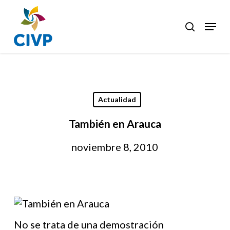
Skip
to
Menu
search
Clos
main
Men
content
Actualidad
También en Arauca
noviembre 8, 2010
No se trata de una demostración